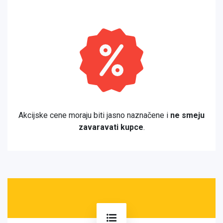
Akcijske cene moraju biti jasno naznačene i
ne smeju
zavaravati kupce
.