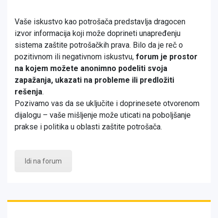
Vaše iskustvo kao potrošača predstavlja dragocen
izvor informacija koji može doprineti unapređenju
sistema zaštite potrošačkih prava. Bilo da je reč o
pozitivnom ili negativnom iskustvu,
forum je prostor
na kojem možete anonimno podeliti svoja
zapažanja, ukazati na probleme ili predložiti
rešenja
.
Pozivamo vas da se uključite i doprinesete otvorenom
dijalogu – vaše mišljenje može uticati na poboljšanje
prakse i politika u oblasti zaštite potrošača.
Idi na forum